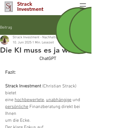
Strack
Investment
Beitrag
Strack Investment - Nachhaltigkeitsberater INAF Nürnberg und Nürnberger La
10. Juni 2025
1 Min. Lesezeit
Die KI muss es ja wissen!
ChatGPT
Fazit:
Strack Investment
 (Christian Strack) 
bietet
eine 
hochbewertete
, 
unabhängige
 und
persönliche
 Finanzberatung direkt bei 
Ihnen
um die Ecke.
Der klare Fokus auf 