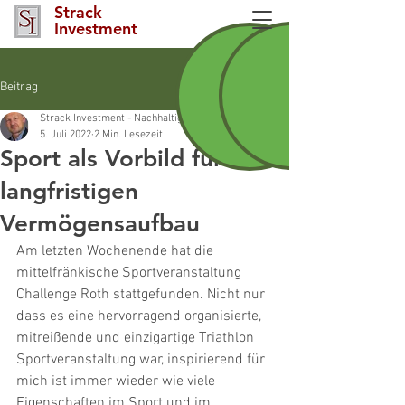
Strack
Investment
Beitrag
Strack Investment - Nachhaltigkeitsberater INAF Nürnberg und Nürnberger La
5. Juli 2022
2 Min. Lesezeit
Sport als Vorbild für
langfristigen
Vermögensaufbau
Am letzten Wochenende hat die 
mittelfränkische Sportveranstaltung 
Challenge Roth stattgefunden. Nicht nur 
dass es eine hervorragend organisierte, 
mitreißende und einzigartige Triathlon
Sportveranstaltung war, inspirierend für 
mich ist immer wieder wie viele 
Eigenschaften im Sport und im 