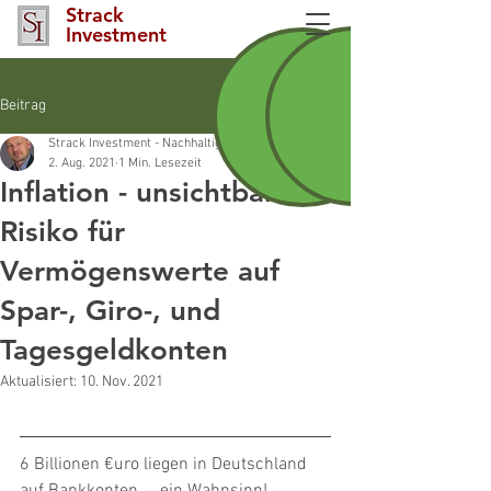
Strack
Investment
Beitrag
Strack Investment - Nachhaltigkeitsberater INAF Nürnberg und Nürnberger La
2. Aug. 2021
1 Min. Lesezeit
Inflation - unsichtbares
Risiko für
Vermögenswerte auf
Spar-, Giro-, und
Tagesgeldkonten
Aktualisiert:
10. Nov. 2021
6 Billionen €uro liegen in Deutschland 