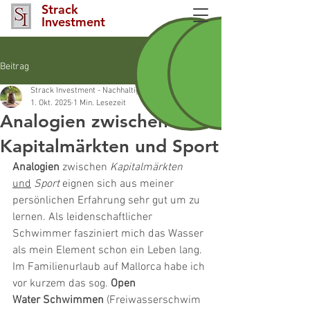
Strack
Investment
Beitrag
Strack Investment - Nachhaltigkeitsberater INAF Nürnberg und Nürnberger La
1. Okt. 2025
1 Min. Lesezeit
Analogien zwischen
Kapitalmärkten und Sport
Analogien
 zwischen 
Kapitalmärkten
und
Sport
 eignen sich aus meiner 
persönlichen Erfahrung sehr gut um zu 
lernen. Als leidenschaftlicher 
Schwimmer fasziniert mich das Wasser 
als mein Element schon ein Leben lang. 
Im Familienurlaub auf Mallorca habe ich 
vor kurzem das sog. 
Open 
Water
Schwimmen
 (Freiwasserschwim